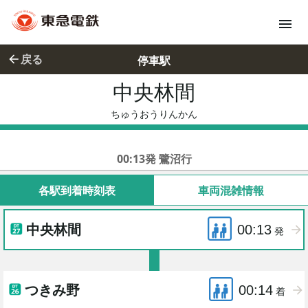
戻る
停車駅
中央林間
ちゅうおう
ちゅうおうりんかん
東急田園都市線各停
00:13発 鷺沼行
各駅到着時刻表
車両混雑情報
中央林間
00:13
発
つきみ野
00:14
着