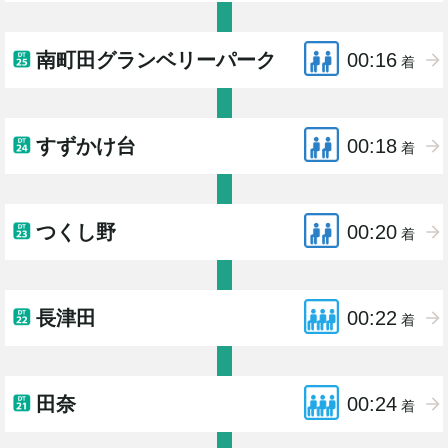
南町田グランベリーパーク
00:16
着
すずかけ台
00:18
着
つくし野
00:20
着
長津田
00:22
着
田奈
00:24
着