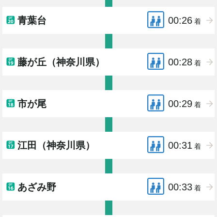
青葉台
00:26
着
藤が丘（神奈川県）
00:28
着
市が尾
00:29
着
江田（神奈川県）
00:31
着
あざみ野
00:33
着