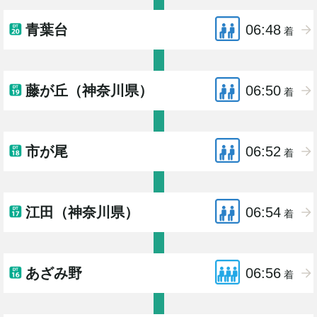
青葉台
06:48
着
藤が丘（神奈川県）
06:50
着
市が尾
06:52
着
江田（神奈川県）
06:54
着
あざみ野
06:56
着