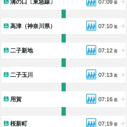
溝の口〔東急線〕
07:09
着
高津（神奈川県）
07:10
着
二子新地
07:12
着
二子玉川
07:13
着
用賀
07:16
着
桜新町
07:19
着