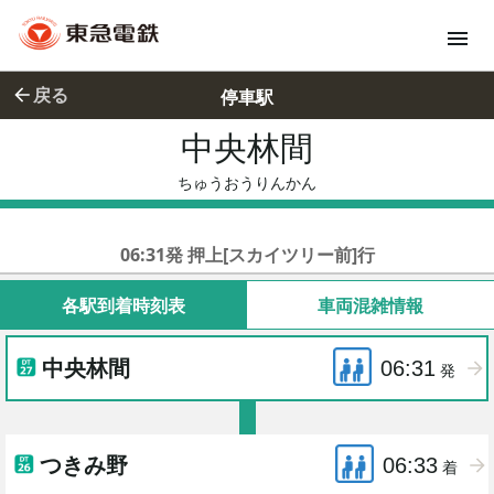
戻る
停車駅
中央林間
ちゅうおう
ちゅうおうりんかん
東急田園都市線各停
06:31発 押上[スカイツリー前]行
各駅到着時刻表
車両混雑情報
中央林間
06:31
発
つきみ野
06:33
着