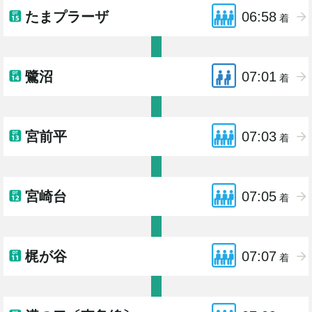
たまプラーザ
06:58
着
鷺沼
07:01
着
宮前平
07:03
着
宮崎台
07:05
着
梶が谷
07:07
着