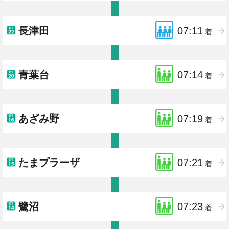
長津田
07:11
着
青葉台
07:14
着
あざみ野
07:19
着
たまプラーザ
07:21
着
鷺沼
07:23
着