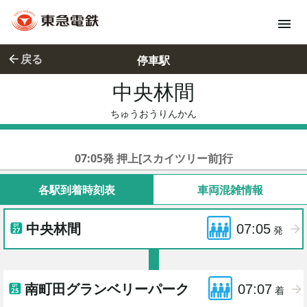
戻る
停車駅
中央林間
ちゅうおう
ちゅうおうりんかん
東急田園都市線急行
07:05発 押上[スカイツリー前]行
各駅到着時刻表
車両混雑情報
中央林間
07:05
発
南町田グランベリーパーク
07:07
着