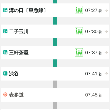
溝の口〔東急線〕
07:27
着
二子玉川
07:30
着
三軒茶屋
07:37
着
渋谷
07:41
着
表参道
07:45
着