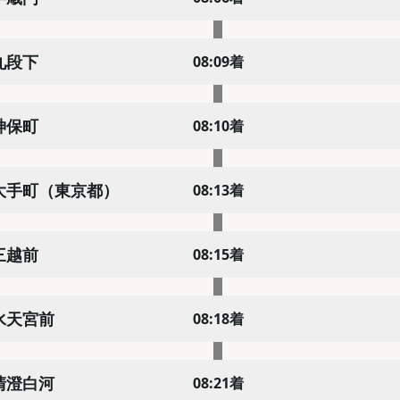
8じ6ふんちゃく
九段下
着
08:09
8じ9ふんちゃく
神保町
着
08:10
8じ10ふんちゃく
大手町（東京都）
着
08:13
8じ13ふんちゃく
三越前
着
08:15
8じ15ふんちゃく
水天宮前
着
08:18
8じ18ふんちゃく
清澄白河
着
08:21
8じ21ふんちゃく