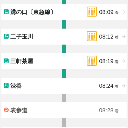
溝の口〔東急線〕
08:09
着
二子玉川
08:12
着
三軒茶屋
08:19
着
渋谷
08:24
着
表参道
08:28
着