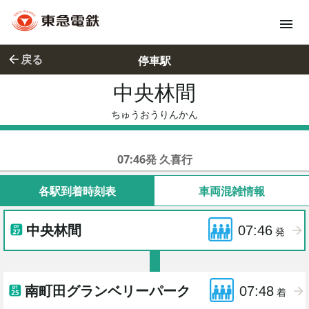
戻る
停車駅
中央林間
ちゅうおう
ちゅうおうりんかん
東急田園都市線急行
07:46発 久喜行
各駅到着時刻表
車両混雑情報
中央林間
07:46
発
南町田グランベリーパーク
07:48
着