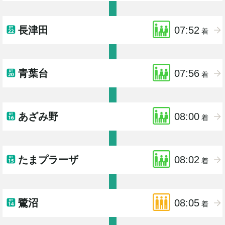
長津田
07:52
着
青葉台
07:56
着
あざみ野
08:00
着
たまプラーザ
08:02
着
鷺沼
08:05
着