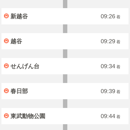
新越谷
09:26
着
越谷
09:29
着
せんげん台
09:34
着
春日部
09:39
着
東武動物公園
09:44
着