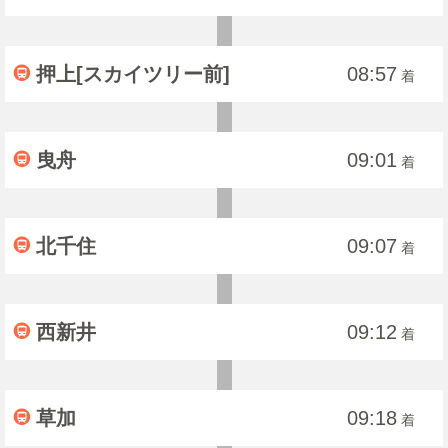
押上[スカイツリー前]
08:57
着
曳舟
09:01
着
北千住
09:07
着
西新井
09:12
着
草加
09:18
着