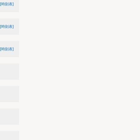
[時刻表]
[時刻表]
[時刻表]