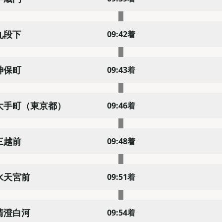
9じ39ふんちゃく
九段下
着
09:42
9じ42ふんちゃく
神保町
着
09:43
9じ43ふんちゃく
大手町（東京都）
着
09:46
9じ46ふんちゃく
三越前
着
09:48
9じ48ふんちゃく
水天宮前
着
09:51
9じ51ふんちゃく
清澄白河
着
09:54
9じ54ふんちゃく