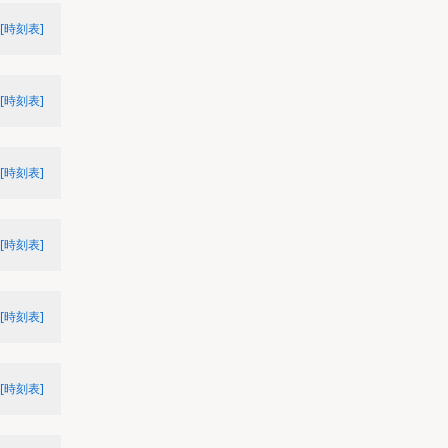
[時刻表]
[時刻表]
[時刻表]
[時刻表]
[時刻表]
[時刻表]