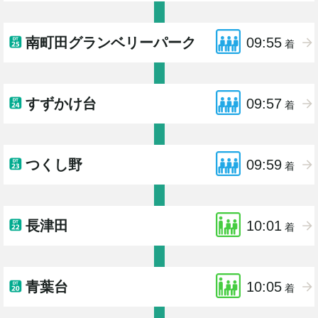
南町田グランベリーパーク
09:55
着
すずかけ台
09:57
着
つくし野
09:59
着
長津田
10:01
着
青葉台
10:05
着