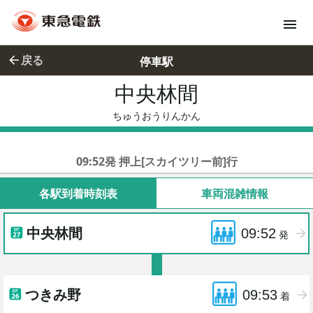
戻る
停車駅
中央林間
ちゅうおう
ちゅうおうりんかん
東急田園都市線準急
09:52発 押上[スカイツリー前]行
各駅到着時刻表
車両混雑情報
中央林間
09:52
発
つきみ野
09:53
着