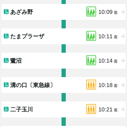
あざみ野
10:09
着
たまプラーザ
10:11
着
鷺沼
10:14
着
溝の口〔東急線〕
10:18
着
二子玉川
10:21
着