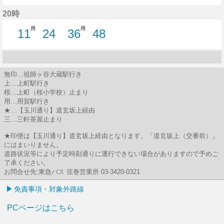
6分はつ
19分はつ
32分はつ
45分はつ
58分はつ
20時
用
用
11
24
36
48
11分はつ
24分はつ
36分はつ
48分はつ
無印…祖師ヶ谷大蔵駅行き
上…上町駅行き
桜…上町（桜小学校）止まり
用…用賀駅行き
★…【玉川通り】道玄坂上経由
三…三軒茶屋止まり
★印便は【玉川通り】道玄坂上経由となります。「道玄坂上（交番前）」
にはまいりません。
道路状況等により予定時刻通りに運行できない場合がありますので予めご
了承ください。
お問合せ先:東急バス 弦巻営業所 03-3420-0321
免責事項・対象外路線
PCページはこちら