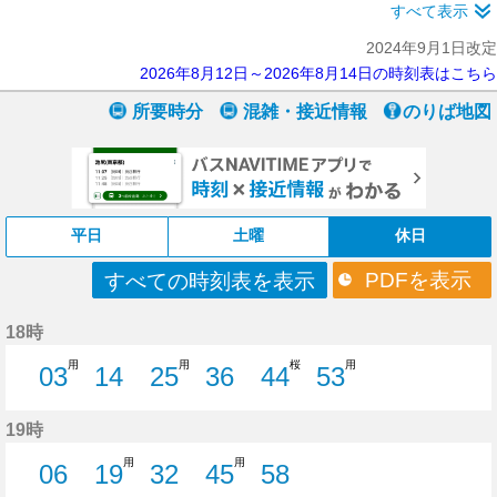
すべて表示
2024年9月1日改定
2026年8月12日～2026年8月14日の時刻表はこちら
所要時分
混雑・接近情報
のりば地図
平日
土曜
休日
PDFを表示
すべての時刻表を表示
18時
用
用
桜
用
03
14
25
36
44
53
3分はつ
14分はつ
25分はつ
36分はつ
44分はつ
53分はつ
19時
用
用
06
19
32
45
58