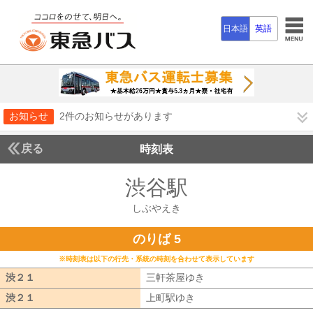
日本語
英語
お知らせ
2件のお知らせがあります
戻る
時刻表
渋谷駅
しぶやえき
しぶやえき
のりば 5
※時刻表は以下の行先・系統の時刻を合わせて表示しています
渋２１
渋２１
三軒茶屋ゆき
三軒茶屋ゆき
渋２１
渋２１
上町駅ゆき
上町駅ゆき