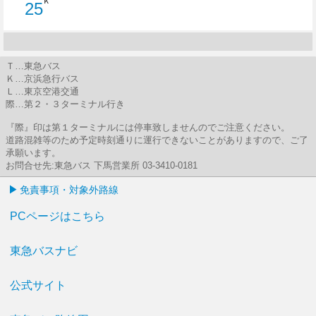
Ｋ
25
25分はつ
Ｔ…東急バス
Ｋ…京浜急行バス
Ｌ…東京空港交通
際…第２・３ターミナル行き
『際』印は第１ターミナルには停車致しませんのでご注意ください。
道路混雑等のため予定時刻通りに運行できないことがありますので、ご了
承願います。
お問合せ先:東急バス 下馬営業所 03-3410-0181
免責事項・対象外路線
PCページはこちら
東急バスナビ
公式サイト