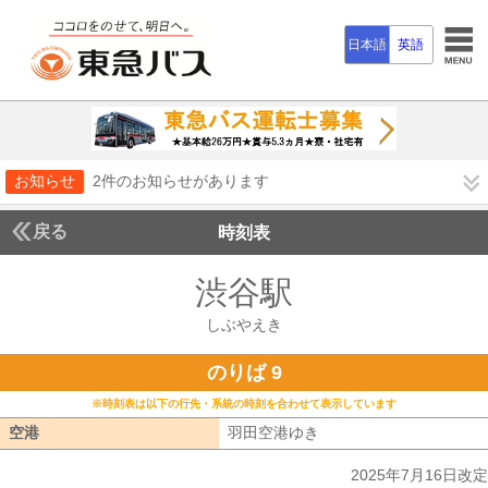
日本語
英語
お知らせ
2件のお知らせがあります
戻る
時刻表
渋谷駅
しぶやえき
しぶやえき
のりば 9
※時刻表は以下の行先・系統の時刻を合わせて表示しています
空港
空港
羽田空港ゆき
羽田空港ゆき
2025年7月16日改定