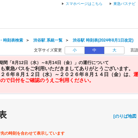
スマホページはこちら
東急バスナビ
・時刻表検索
＞
渋谷駅 系統一覧
＞
渋谷駅 時刻表(2024年8月1日改定)
文字サイズ変更
小
中
大
言
期間「8月12日（水）～8月14日（金）」の運行について
日も東急バスをご利用いただきましてありがとうございます。
０２６年８月１２日（水）～２０２６年８月１４日（金）は、
すので日付をご確認のうえご利用ください。
表
[のりば地図
行先の時刻を合わせて表示しています