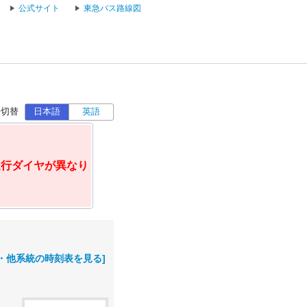
公式サイト
東急バス路線図
語切替
日本語
英語
運行ダイヤが異なり
・他系統の時刻表を見る]