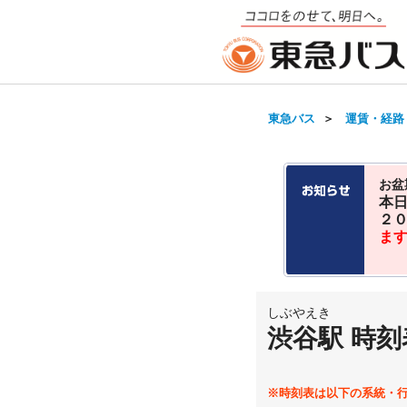
東急バス
＞
運賃・経路
お盆
本
２
ま
しぶやえき
渋谷駅 時刻
※時刻表は以下の系統・