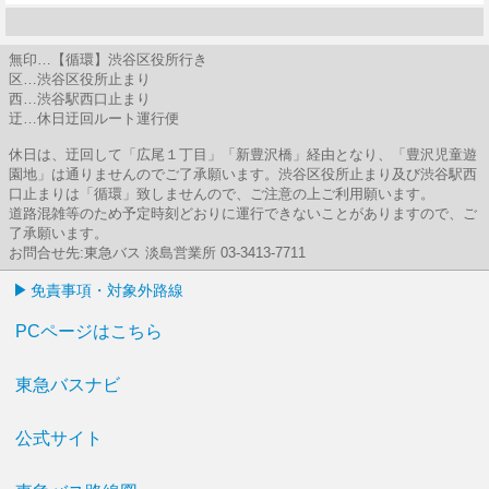
16分はつ
無印…【循環】渋谷区役所行き
区…渋谷区役所止まり
西…渋谷駅西口止まり
迂…休日迂回ルート運行便
休日は、迂回して「広尾１丁目」「新豊沢橋」経由となり、「豊沢児童遊
園地」は通りませんのでご了承願います。渋谷区役所止まり及び渋谷駅西
口止まりは「循環」致しませんので、ご注意の上ご利用願います。
道路混雑等のため予定時刻どおりに運行できないことがありますので、ご
了承願います。
お問合せ先:東急バス 淡島営業所 03-3413-7711
免責事項・対象外路線
PCページはこちら
東急バスナビ
公式サイト