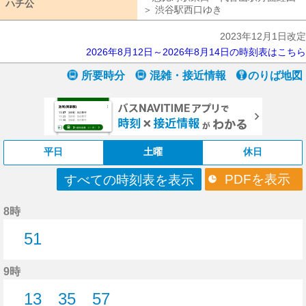
ハチ公
ハチ公
＞ 渋谷駅西口ゆき
恵比寿駅東口・代官
2023年12月1日改定
2026年8月12日～2026年8月14日の時刻表はこちら
所要時分
混雑・接近情報
のりば地図
平日
土曜
休日
PDFを表示
すべての時刻表を表示
8時
51
51分はつ
9時
13
35
57