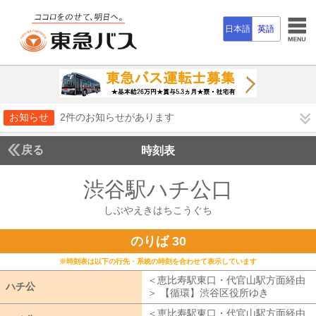
日本語
英語
お知らせ
2件のお知らせがあります
戻る
時刻表
渋谷駅ハチ公口
しぶや
しぶやえきはちこうぐち
のりば 30
※時刻表は以下の行先・系統の時刻を合わせて表示しています
＜恵比寿駅東口・代官山駅方面経由
ハチ公
ハチ公
＞ 【循環】渋谷区役所ゆき
恵比寿駅
＜恵比寿駅東口・代官山駅方面経由