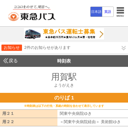
日本語
英語
お知らせ
2件のお知らせがあります
戻る
時刻表
用賀駅
ようがえき
ようがえき
のりば 1
※時刻表は以下の行先・系統の時刻を合わせて表示しています
用２１
用２１
関東中央病院ゆき
関東中央病院ゆき
用２２
用２２
＜関東中央病院経由＞ 美術館ゆき
関