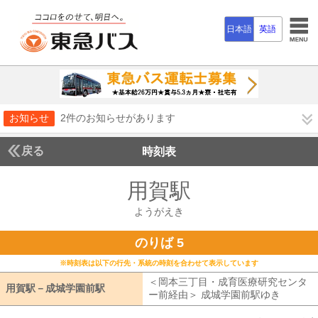
日本語
英語
お知らせ
2件のお知らせがあります
戻る
時刻表
用賀駅
ようがえき
ようがえき
のりば 5
※時刻表は以下の行先・系統の時刻を合わせて表示しています
＜岡本三丁目・成育医療研究センタ
用賀駅－成城学園前駅
用賀駅－成城学園前駅
ー前経由＞ 成城学園前駅ゆき
岡本三