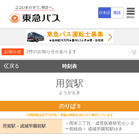
日本語
英語
お知らせ
2件のお知らせがあります
戻る
時刻表
用賀駅
ようがえき
ようがえき
のりば 5
※時刻表は以下の行先・系統の時刻を合わせて表示しています
＜岡本三丁目・成育医療研究センタ
用賀駅－成城学園前駅
用賀駅－成城学園前駅
ー前経由＞ 成城学園前駅ゆき
岡本三