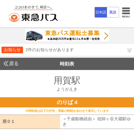
日本語
英語
お知らせ
2件のお知らせがあります
戻る
時刻表
用賀駅
ようがえき
ようがえき
のりば 4
※時刻表は以下の行先・系統の時刻を合わせて表示しています
＜千歳船橋経由＞ 祖師ヶ谷大蔵駅ゆ
用０１
用０１
き
千歳船橋経由 祖師ヶ谷大蔵駅ゆき