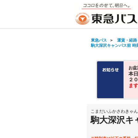
東急バス
＞
運賃・経路
駒大深沢キャンパス前 時刻表
お盆
本
２
ま
こまだいふかさわきゃん
駒大深沢キ