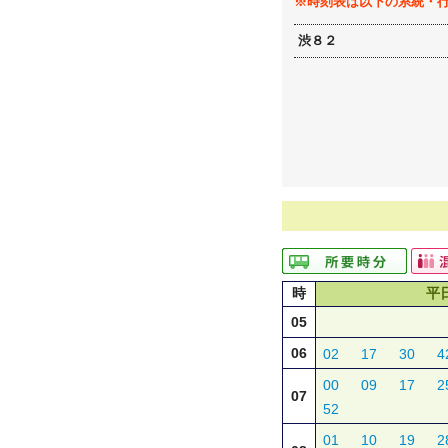
※時刻表は以下の系統・
渋８２
時
平
05
06
02
17
30
4
00
09
17
2
07
52
01
10
19
2