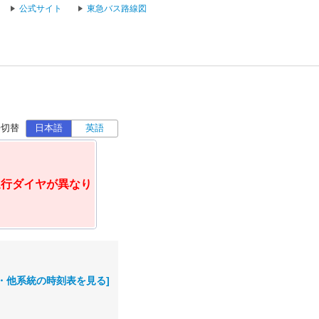
公式サイト
東急バス路線図
語切替
日本語
英語
運行ダイヤが異なり
・他系統の時刻表を見る]