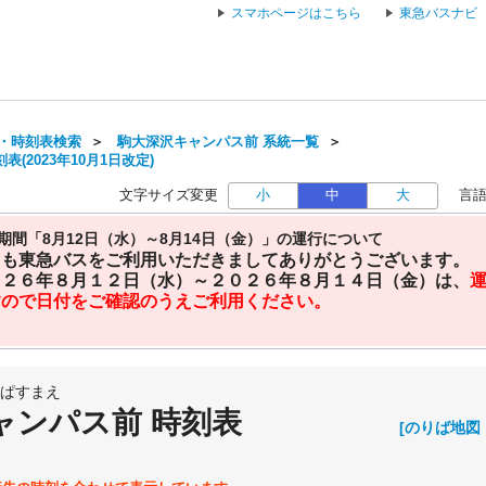
スマホページはこちら
東急バスナビ
・時刻表検索
＞
駒大深沢キャンパス前 系統一覧
＞
(2023年10月1日改定)
文字サイズ変更
小
中
大
言
期間「8月12日（水）～8月14日（金）」の運行について
日も東急バスをご利用いただきましてありがとうございます。
０２６年８月１２日（水）～２０２６年８月１４日（金）は、
すので日付をご確認のうえご利用ください。
ぱすまえ
ャンパス前 時刻表
[のりば地図