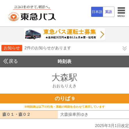
日本語
英語
お知らせ
2件のお知らせがあります
戻る
時刻表
大森駅
おおもりえ
おおもりえき
のりば 9
※時刻表は以下の行先・系統の時刻を合わせて表示しています
森０１・森０２
森０１・森０２
大森操車所ゆき
大森操車所ゆき
2025年3月1日改定