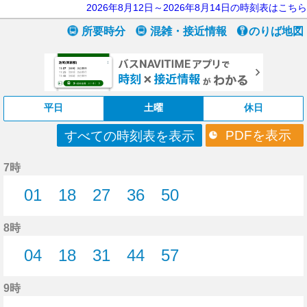
2026年8月12日～2026年8月14日の時刻表はこちら
所要時分
混雑・接近情報
のりば地図
平日
土曜
休日
PDFを表示
すべての時刻表を表示
7時
01
18
27
36
50
1分はつ
18分はつ
27分はつ
36分はつ
50分はつ
8時
04
18
31
44
57
4分はつ
18分はつ
31分はつ
44分はつ
57分はつ
9時