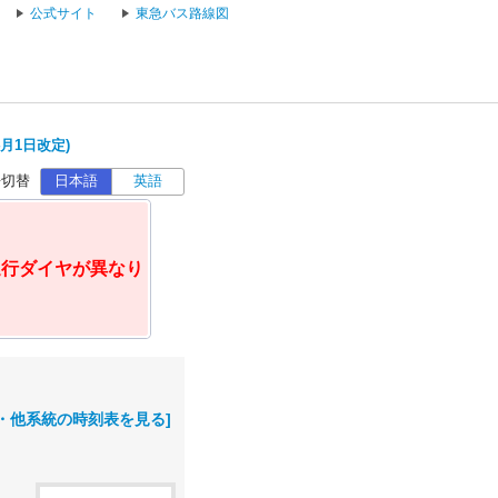
公式サイト
東急バス路線図
4月1日改定)
語切替
日本語
英語
運行ダイヤが異なり
・他系統の時刻表を見る]