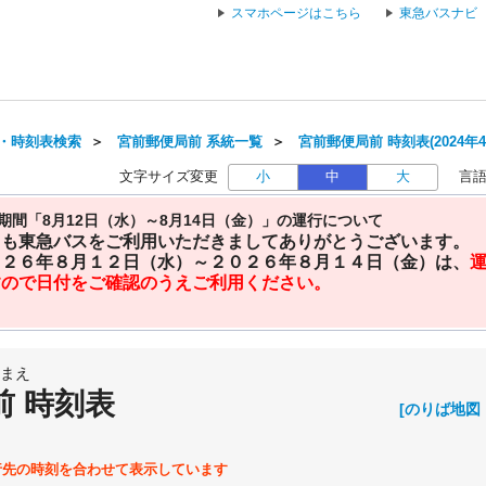
スマホページはこちら
東急バスナビ
・時刻表検索
＞
宮前郵便局前 系統一覧
＞
宮前郵便局前 時刻表(2024年
文字サイズ変更
小
中
大
言
期間「8月12日（水）～8月14日（金）」の運行について
日も東急バスをご利用いただきましてありがとうございます。
０２６年８月１２日（水）～２０２６年８月１４日（金）は、
すので日付をご確認のうえご利用ください。
まえ
前 時刻表
[のりば地図
行先の時刻を合わせて表示しています