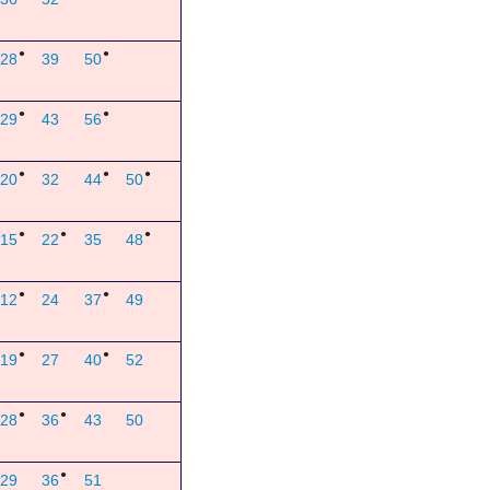
●
●
28
39
50
●
●
29
43
56
●
●
●
20
32
44
50
●
●
●
15
22
35
48
●
●
12
24
37
49
●
●
19
27
40
52
●
●
28
36
43
50
●
29
36
51