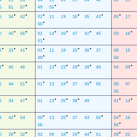
●
●
5
51
57
49
55
●
●
●
●
●
●
5
34
42
02
11
19
26
35
43
05
17
●
50
●
●
●
●
●
●
0
45
56
02
14
26
37
42
45
03
16
●
51
●
●
●
●
●
●
6
33
41
01
11
18
25
30
37
08
15
●
49
56
●
●
●
●
●
●
3
40
46
01
13
23
29
39
49
04
09
●
●
●
●
6
44
51
01
13
24
37
49
55
00
07
55
●
●
●
●
●
●
6
34
47
01
13
25
38
49
01
14
●
●
●
●
●
9
42
54
00
13
25
37
43
50
04
16
●
56
56
●
●
●
●
●
●
0
28
32
02
09
18
29
44
51
09
22