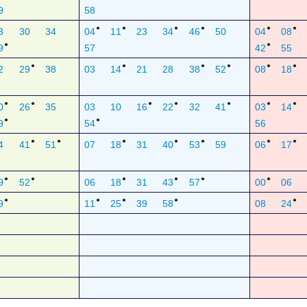
9
58
●
●
●
●
●
●
3
30
34
04
11
23
34
46
50
04
08
●
●
9
57
42
55
●
●
●
●
●
●
2
29
38
03
14
21
28
38
52
08
18
●
●
●
●
●
●
●
0
26
35
03
10
16
22
32
41
03
14
●
●
9
54
56
●
●
●
●
●
●
●
4
41
51
07
18
31
40
53
59
06
17
●
●
●
●
●
●
9
52
06
18
31
43
57
00
06
●
●
●
●
●
9
11
25
39
58
08
24