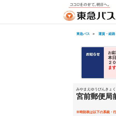
東急バス
＞
運賃・経路
お盆
本
２
ま
みやまえゆうびんきょく
宮前郵便局
※時刻表は以下の系統・