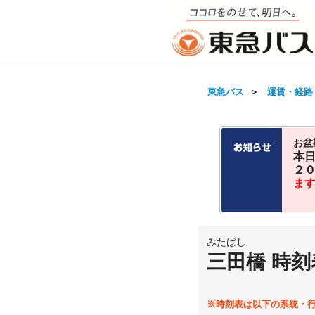
東急バス
＞
運賃・経路
お盆
本
２
ま
みたばし
三田橋 時刻
※時刻表は以下の系統・