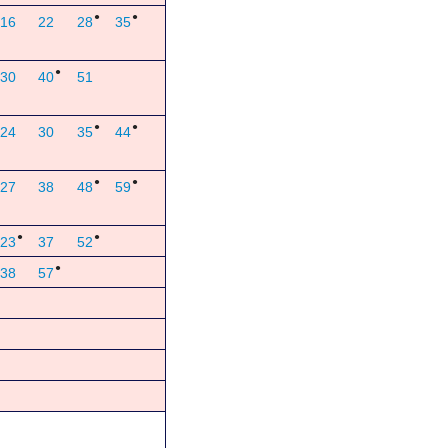
●
●
16
22
28
35
●
30
40
51
●
●
24
30
35
44
●
●
27
38
48
59
●
●
23
37
52
●
38
57