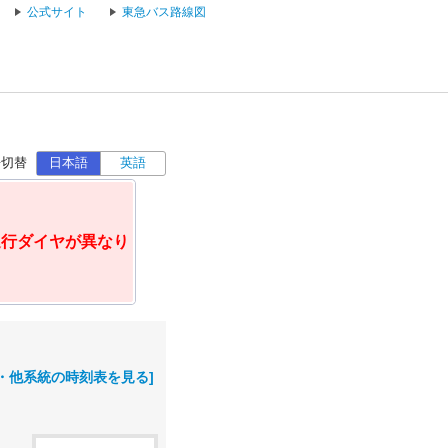
公式サイト
東急バス路線図
語切替
日本語
英語
運行ダイヤが異なり
・他系統の時刻表を見る]