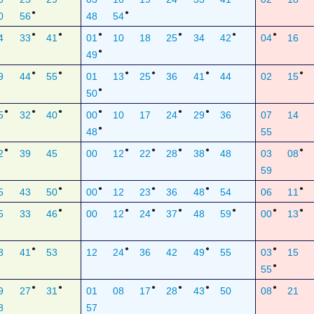
●
●
0
56
48
54
●
●
●
●
●
●
4
33
41
01
10
18
25
34
42
04
16
●
49
●
●
●
●
●
●
9
44
55
01
13
25
36
41
44
02
15
●
50
●
●
●
●
●
●
5
32
40
00
10
17
24
29
36
07
14
●
48
55
●
●
●
●
●
●
2
39
45
00
12
22
28
38
48
03
08
59
●
●
●
●
●
5
43
50
00
12
23
36
48
54
06
11
●
●
●
●
●
●
●
5
33
46
00
12
24
37
48
59
00
13
●
●
●
●
8
41
53
12
24
36
42
49
55
03
15
●
55
●
●
●
●
●
●
9
27
31
01
08
17
28
43
50
08
21
8
57