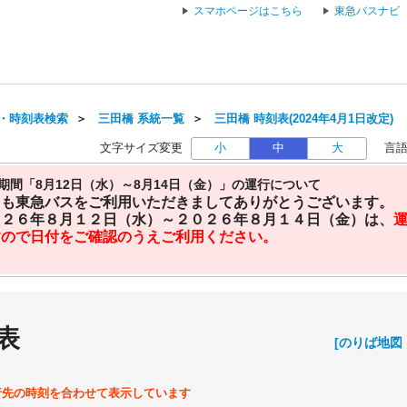
スマホページはこちら
東急バスナビ
・時刻表検索
＞
三田橋 系統一覧
＞
三田橋 時刻表(2024年4月1日改定)
文字サイズ変更
小
中
大
言
期間「8月12日（水）～8月14日（金）」の運行について
日も東急バスをご利用いただきましてありがとうございます。
０２６年８月１２日（水）～２０２６年８月１４日（金）は、
すので日付をご確認のうえご利用ください。
表
[のりば地図
行先の時刻を合わせて表示しています