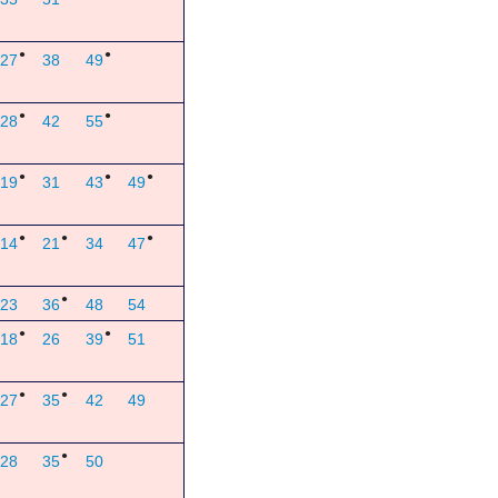
●
●
27
38
49
●
●
28
42
55
●
●
●
19
31
43
49
●
●
●
14
21
34
47
●
23
36
48
54
●
●
18
26
39
51
●
●
27
35
42
49
●
28
35
50