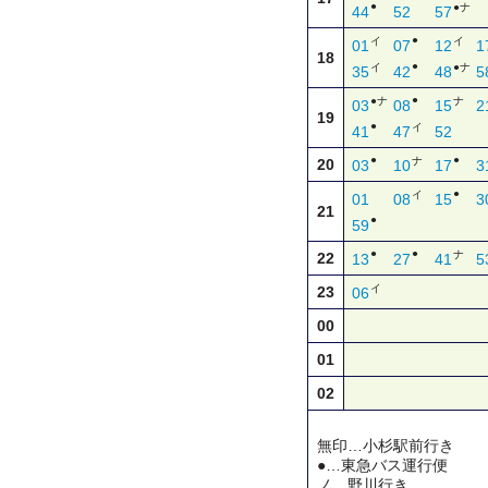
●
●ナ
44
52
57
●
イ
イ
01
07
12
1
18
●
イ
●ナ
35
42
48
5
●
●ナ
ナ
03
08
15
2
19
●
イ
41
47
52
●
●
ナ
20
03
10
17
3
●
イ
01
08
15
3
21
●
59
●
●
ナ
22
13
27
41
5
イ
23
06
00
01
02
無印…小杉駅前行き
●…東急バス運行便
ノ…野川行き