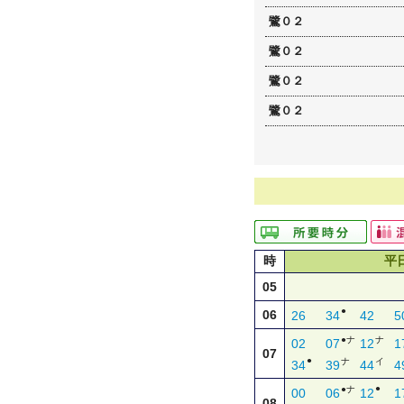
鷺０２
鷺０２
鷺０２
鷺０２
時
平
05
●
06
26
34
42
5
●ナ
ナ
02
07
12
1
07
●
ナ
イ
34
39
44
4
●
●ナ
00
06
12
1
08