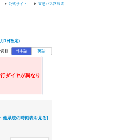
公式サイト
東急バス路線図
4月1日改定)
語切替
日本語
英語
運行ダイヤが異なり
・他系統の時刻表を見る]