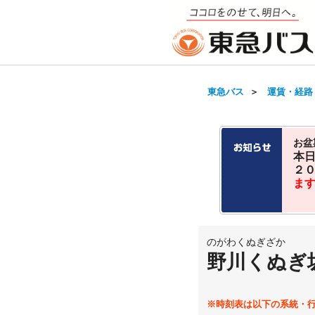
東急バス
＞
運賃・経路
お盆
本
２
ま
のがわくぬぎざか
野川くぬぎ
※時刻表は以下の系統・