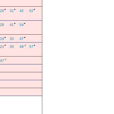
●
●
●
20
31
42
52
●
●
28
41
54
●
●
19
33
47
●
●
イ
21
39
48
57
イ
47