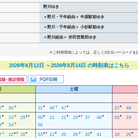
野川ゆき
＜野川・千年経由＞ 中原駅前ゆき
＜野川・千年経由＞ 小杉駅前ゆき
＜野川経由＞ 井田営業所ゆき
※ご利用環境によっては、正しく2次元バーコードを
2026年8月12日 ～2026年8月14日 の時刻表はこちら
日
土曜
●
●
●
●
ナ
イ
0
56
32
40
47
27
48
●
●
●
●
●
ナ
●ナ
●ナ
7
23
29
00
12
21
29
37
46
03
18
●
ナ
9
54
56
●
●
●
●
イ
●ナ
●ナ
ナ
7
22
28
03
12
20
26
33
41
10
20