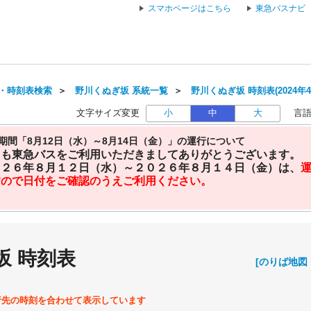
スマホページはこちら
東急バスナビ
・時刻表検索
＞
野川くぬぎ坂 系統一覧
＞
野川くぬぎ坂 時刻表(2024年
文字サイズ変更
小
中
大
言
期間「8月12日（水）～8月14日（金）」の運行について
日も東急バスをご利用いただきましてありがとうございます。
０２６年８月１２日（水）～２０２６年８月１４日（金）は、
すので日付をご確認のうえご利用ください。
坂 時刻表
[のりば地図
行先の時刻を合わせて表示しています