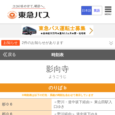
日本語
英語
お知らせ
2件のお知らせがあります
戻る
時刻表
影向寺
ようごうじ
ようごうじ
のりば b
※時刻表は以下の行先・系統の時刻を合わせて表示しています
＜野川・道中坂下経由＞ 東山田駅入
杉０６
杉０６
口ゆき
野川・道中坂下経由 東山田駅
杉０６
杉０６
＜野川経由＞ 道中坂下ゆき
野川経由 