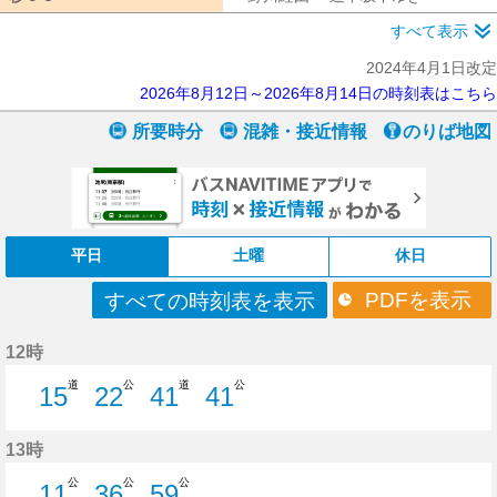
すべて表示
2024年4月1日改定
2026年8月12日～2026年8月14日の時刻表はこちら
所要時分
混雑・接近情報
のりば地図
平日
土曜
休日
PDFを表示
すべての時刻表を表示
12時
道
公
道
公
15
22
41
41
15分はつ
22分はつ
41分はつ
41分はつ
13時
公
公
公
11
36
59