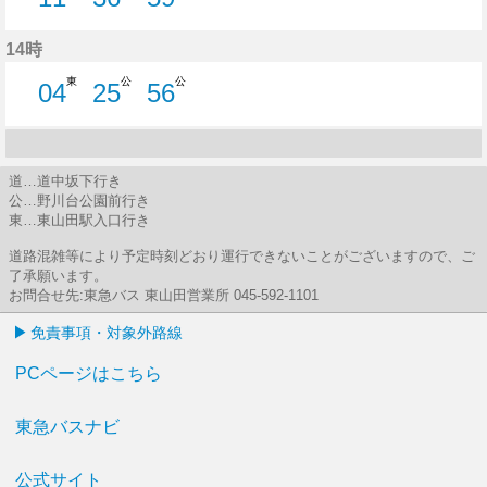
11分はつ
36分はつ
59分はつ
14時
東
公
公
04
25
56
4分はつ
25分はつ
56分はつ
道…道中坂下行き
公…野川台公園前行き
東…東山田駅入口行き
道路混雑等により予定時刻どおり運行できないことがございますので、ご
了承願います。
お問合せ先:東急バス 東山田営業所 045-592-1101
免責事項・対象外路線
PCページはこちら
東急バスナビ
公式サイト