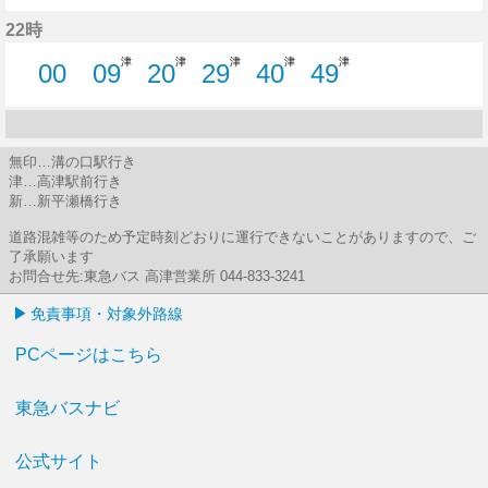
6分はつ
16分はつ
28分はつ
40分はつ
49分はつ
22時
津
津
津
津
津
00
09
20
29
40
49
0分はつ
9分はつ
20分はつ
29分はつ
40分はつ
49分はつ
無印…溝の口駅行き
津…高津駅前行き
新…新平瀬橋行き
道路混雑等のため予定時刻どおりに運行できないことがありますので、ご
了承願います
お問合せ先:東急バス 高津営業所 044-833-3241
免責事項・対象外路線
PCページはこちら
東急バスナビ
公式サイト