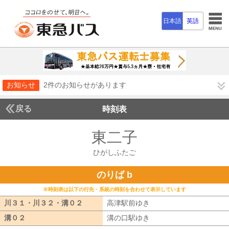
日本語
英語
お知らせ
2件のお知らせがあります
戻る
時刻表
東二子
ひがしふた
ひがしふたご
のりば b
※時刻表は以下の行先・系統の時刻を合わせて表示しています
川３１・川３２・溝０２
川３１・川３２・溝０２
高津駅前ゆき
高津駅前ゆき
溝０２
溝０２
溝の口駅ゆき
溝の口駅ゆき