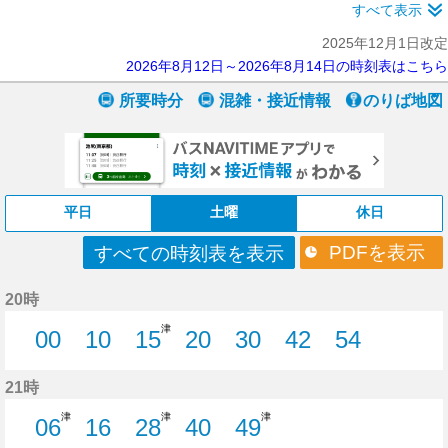
すべて表示
2025年12月1日改定
2026年8月12日～2026年8月14日の時刻表はこちら
所要時分
混雑・接近情報
のりば地図
平日
土曜
休日
PDFを表示
すべての時刻表を表示
20時
津
00
10
15
20
30
42
54
0分はつ
10分はつ
15分はつ
20分はつ
30分はつ
42分はつ
54分はつ
21時
津
津
津
06
16
28
40
49