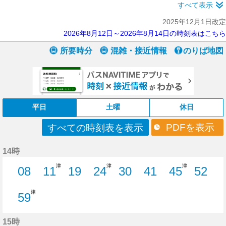
すべて表示
2025年12月1日改定
2026年8月12日～2026年8月14日の時刻表はこちら
所要時分
混雑・接近情報
のりば地図
平日
土曜
休日
PDFを表示
すべての時刻表を表示
14時
津
津
津
08
11
19
24
30
41
45
52
8分はつ
11分はつ
19分はつ
24分はつ
30分はつ
41分はつ
45分はつ
52分
津
59
59分はつ
15時