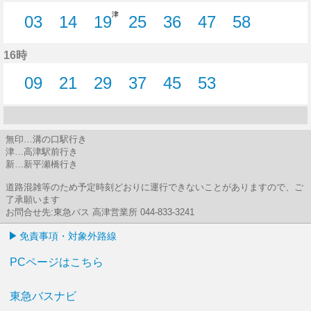
津
03
14
19
25
36
47
58
3分はつ
14分はつ
19分はつ
25分はつ
36分はつ
47分はつ
58分はつ
16時
09
21
29
37
45
53
9分はつ
21分はつ
29分はつ
37分はつ
45分はつ
53分はつ
無印…溝の口駅行き
津…高津駅前行き
新…新平瀬橋行き
道路混雑等のため予定時刻どおりに運行できないことがありますので、ご
了承願います
お問合せ先:東急バス 高津営業所 044-833-3241
免責事項・対象外路線
PCページはこちら
東急バスナビ