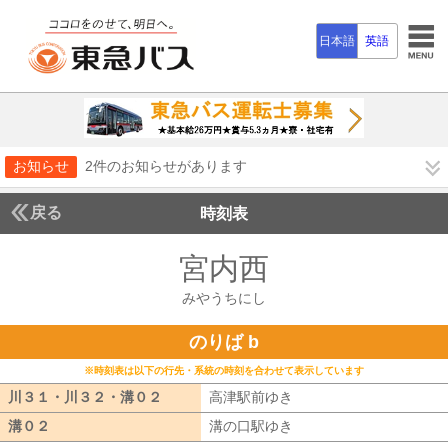
日本語
英語
お知らせ
2件のお知らせがあります
戻る
時刻表
宮内西
みやうちに
みやうちにし
のりば b
※時刻表は以下の行先・系統の時刻を合わせて表示しています
川３１・川３２・溝０２
川３１・川３２・溝０２
高津駅前ゆき
高津駅前ゆき
溝０２
溝０２
溝の口駅ゆき
溝の口駅ゆき