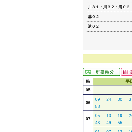
川３１・川３２・溝０２
溝０２
溝０２
時
平
05
09
24
30
3
06
58
05
13
19
2
07
43
49
55
01
07
13
1