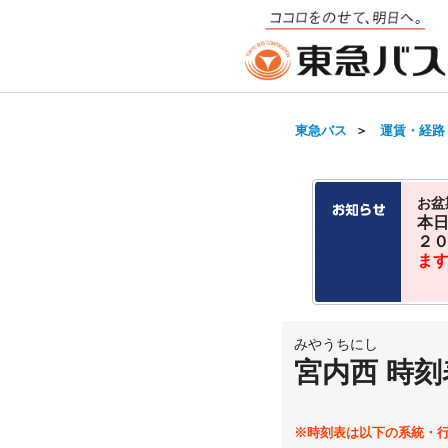
東急バス
＞
運賃・経路
お盆
本
２
ま
みやうちにし
宮内西 時刻
※時刻表は以下の系統・