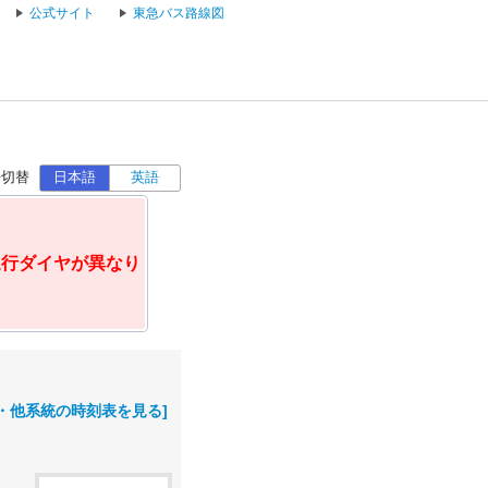
公式サイト
東急バス路線図
語切替
日本語
英語
運行ダイヤが異なり
・他系統の時刻表を見る]