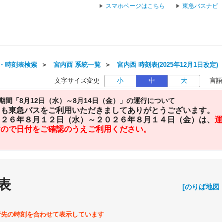
スマホページはこちら
東急バスナビ
・時刻表検索
＞
宮内西 系統一覧
＞
宮内西 時刻表(2025年12月1日改定)
文字サイズ変更
小
中
大
言
期間「8月12日（水）～8月14日（金）」の運行について
日も東急バスをご利用いただきましてありがとうございます。
０２６年８月１２日（水）～２０２６年８月１４日（金）は、
すので日付をご確認のうえご利用ください。
表
[のりば地図
行先の時刻を合わせて表示しています