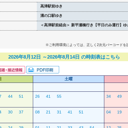
高津駅前ゆき
溝の口駅ゆき
＜高津駅前経由＞ 新平瀬橋行き【平日のみ運行】ゆ
※ご利用環境によっては、正しく2次元バーコードを
2026年8月12日 ～2026年8月14日 の時刻表はこちら
日
土曜
7
44
51
26
41
55
34
49
4
30
37
08
21
31
41
51
04
19
9
24
29
01
11
21
33
43
54
12
25