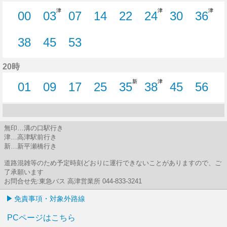
津
津
津
00
03
07
14
22
24
30
36
0分はつ
3分はつ
7分はつ
14分はつ
22分はつ
24分はつ
30分はつ
36分
38
45
53
38分はつ
45分はつ
53分はつ
20時
新
津
01
09
17
25
35
38
45
56
1分はつ
9分はつ
17分はつ
25分はつ
35分はつ
38分はつ
45分はつ
56分
無印…溝の口駅行き
津…高津駅前行き
新…新平瀬橋行き
道路混雑等のため予定時刻どおりに運行できないことがありますので、ご
了承願います
お問合せ先:東急バス 高津営業所 044-833-3241
免責事項・対象外路線
PCページはこちら