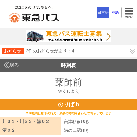
日本語
英語
お知らせ
2件のお知らせがあります
戻る
時刻表
薬師前
やくしまえ
やくしまえ
のりば b
※時刻表は以下の行先・系統の時刻を合わせて表示しています
川３１・川３２・溝０２
川３１・川３２・溝０２
高津駅前ゆき
高津駅前ゆき
溝０２
溝０２
溝の口駅ゆき
溝の口駅ゆき