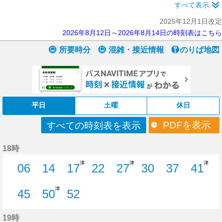
すべて表示
2025年12月1日改定
2026年8月12日～2026年8月14日の時刻表はこちら
所要時分
混雑・接近情報
のりば地図
平日
土曜
休日
PDFを表示
すべての時刻表を表示
18時
津
津
津
06
14
17
22
27
30
37
41
6分はつ
14分はつ
17分はつ
22分はつ
27分はつ
30分はつ
37分はつ
41分
津
45
50
52
45分はつ
50分はつ
52分はつ
19時