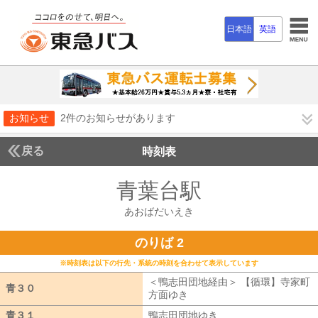
日本語
英語
お知らせ
2件のお知らせがあります
戻る
時刻表
青葉台駅
あおばだい
あおばだいえき
のりば 2
※時刻表は以下の行先・系統の時刻を合わせて表示しています
＜鴨志田団地経由＞ 【循環】寺家町
青３０
青３０
方面ゆき
鴨志田団地経由 【循環】寺
青３１
青３１
鴨志田団地ゆき
鴨志田団地ゆき