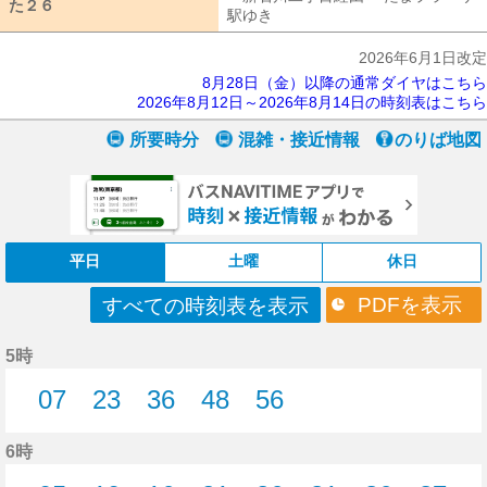
た２６
た２６
駅ゆき
新石川二丁目経由 たまプラー
2026年6月1日改定
8月28日（金）以降の通常ダイヤはこちら
2026年8月12日～2026年8月14日の時刻表はこちら
所要時分
混雑・接近情報
のりば地図
平日
土曜
休日
PDFを表示
すべての時刻表を表示
5時
07
23
36
48
56
7分はつ
23分はつ
36分はつ
48分はつ
56分はつ
6時