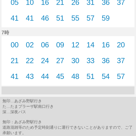
05
10
16
21
26
31
36
37
5分はつ
10分はつ
16分はつ
21分はつ
26分はつ
31分はつ
36分はつ
37分
41
41
46
51
55
57
59
41分はつ
41分はつ
46分はつ
51分はつ
55分はつ
57分はつ
59分はつ
7時
00
02
06
09
12
14
16
20
0分はつ
2分はつ
6分はつ
9分はつ
12分はつ
14分はつ
16分はつ
20分
21
22
24
27
30
33
36
37
21分はつ
22分はつ
24分はつ
27分はつ
30分はつ
33分はつ
36分はつ
37分
41
43
44
45
48
51
54
57
41分はつ
43分はつ
44分はつ
45分はつ
48分はつ
51分はつ
54分はつ
57分
無印…あざみ野駅行き
た…たまプラーザ駅南口行き
深…深夜バス
無印：あざみ野駅行き
道路混雑等のため予定時刻通りに運行できないことがありますので、ご了
承願います。