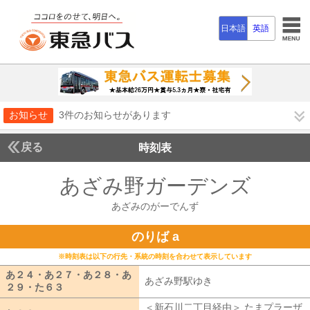
日本語
英語
お知らせ
3件のお知らせがあります
戻る
時刻表
あざみ野ガーデンズ
あざ
あざみのがーでんず
のりば a
※時刻表は以下の行先・系統の時刻を合わせて表示しています
あ２４・あ２７・あ２８・あ
あざみ野駅ゆき
あざみ野駅ゆき
２９・た６３
あ２４・あ２７・あ２８・あ２９・た６３
＜新石川二丁目経由＞ たまプラーザ