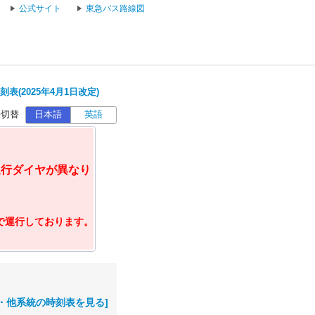
公式サイト
東急バス路線図
表(2025年4月1日改定)
語切替
日本語
英語
運行ダイヤが異なり
ヤで運行しております。
・他系統の時刻表を見る]