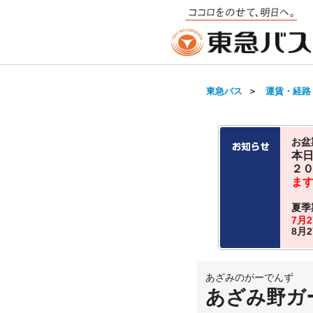
東急バス
＞
運賃・経路
お盆
本
２
ま
夏季
7月
8月
あざみのがーでんず
あざみ野ガ