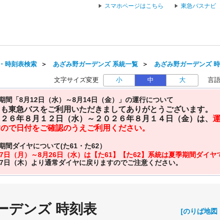
スマホページはこちら
東急バスナビ
・時刻表検索
＞
あざみ野ガーデンズ 系統一覧
＞
あざみ野ガーデンズ 時刻
文字サイズ変更
小
中
大
言
期間「8月12日（水）～8月14日（金）」の運行について
日も東急バスをご利用いただきましてありがとうございます。
０２６年８月１２日（水）～２０２６年８月１４日（金）は、
すので日付をご確認のうえご利用ください。
期間ダイヤについて(た61・た62）
27日（月）～8月26日（水）は【た61】【た62】系統は夏季期間ダイ
27日（木）より通常ダイヤに戻りますのでご注意ください。
ーデンズ 時刻表
[のりば地図