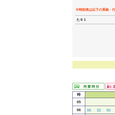
※時刻表は以下の系統・
た６１
時
05
06
06
32
50