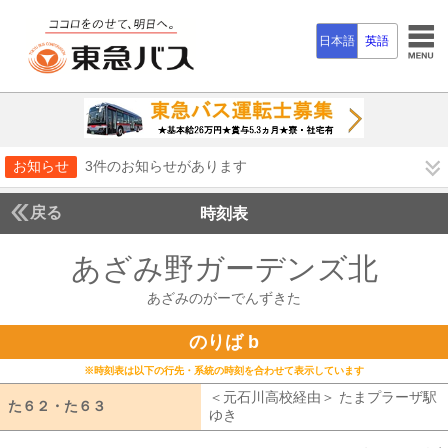
日本語
英語
お知らせ
3件のお知らせがあります
戻る
時刻表
あざみ野ガーデンズ北
あざ
あざみのがーでんずきた
のりば b
※時刻表は以下の行先・系統の時刻を合わせて表示しています
＜元石川高校経由＞ たまプラーザ駅
た６２・た６３
た６２・た６３
ゆき
元石川高校経由 たまプラーザ駅