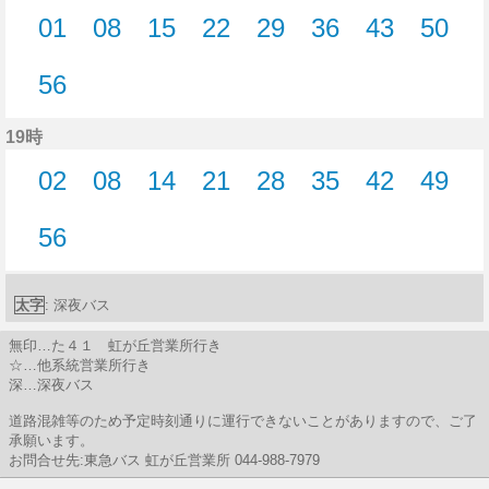
01
08
15
22
29
36
43
50
1分はつ
8分はつ
15分はつ
22分はつ
29分はつ
36分はつ
43分はつ
50分
56
56分はつ
19時
02
08
14
21
28
35
42
49
2分はつ
8分はつ
14分はつ
21分はつ
28分はつ
35分はつ
42分はつ
49分
56
56分はつ
太字
: 深夜バス
無印…た４１ 虹が丘営業所行き
☆…他系統営業所行き
深…深夜バス
道路混雑等のため予定時刻通りに運行できないことがありますので、ご了
承願います。
お問合せ先:東急バス 虹が丘営業所 044-988-7979