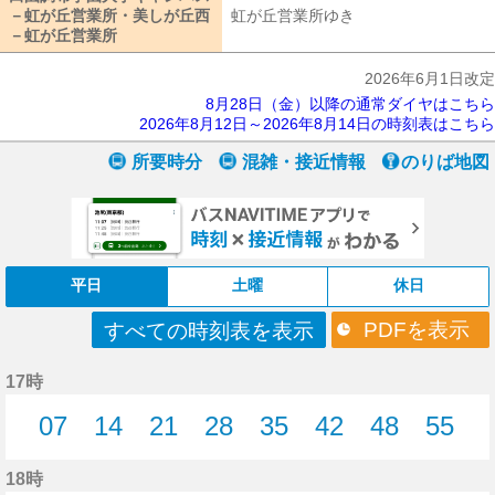
－虹が丘営業所・美しが丘西
虹が丘営業所ゆき
虹が丘営業所ゆき
－虹が丘営業所
田園調布学園大学キャンパス－虹が丘営業所・美しが
2026年6月1日改定
8月28日（金）以降の通常ダイヤはこちら
2026年8月12日～2026年8月14日の時刻表はこちら
所要時分
混雑・接近情報
のりば地図
平日
土曜
休日
PDFを表示
すべての時刻表を表示
17時
07
14
21
28
35
42
48
55
7分はつ
14分はつ
21分はつ
28分はつ
35分はつ
42分はつ
48分はつ
55分
18時