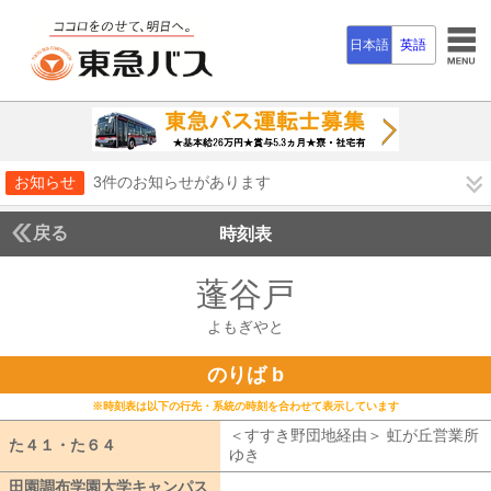
日本語
英語
お知らせ
3件のお知らせがあります
戻る
時刻表
蓬谷戸
よもぎやと
よもぎやと
のりば b
※時刻表は以下の行先・系統の時刻を合わせて表示しています
＜すすき野団地経由＞ 虹が丘営業所
た４１・た６４
た４１・た６４
ゆき
すすき野団地経由 虹が丘営業所
田園調布学園大学キャンパス