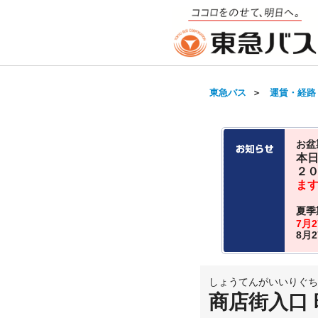
東急バス
＞
運賃・経路
お盆
本
２
ま
夏季
7月
8月
しょうてんがいいりぐち
商店街入口