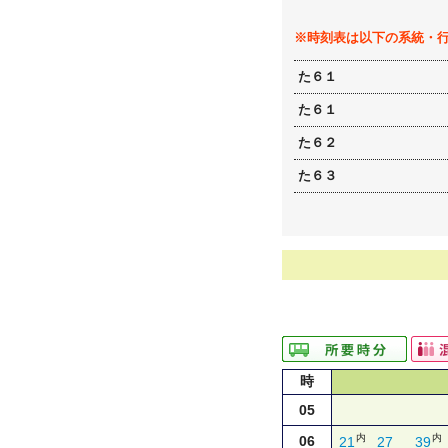
※時刻表は以下の系統・
た６１
た６１
た６２
た６３
時
05
内
内
06
21
27
39