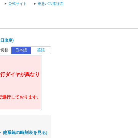
公式サイト
東急バス路線図
1日改定)
語切替
日本語
英語
運行ダイヤが異なり
ヤで運行しております。
・他系統の時刻表を見る]