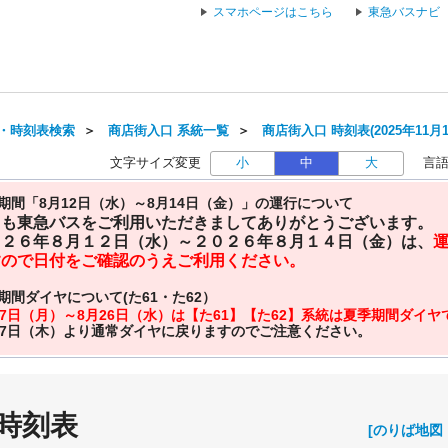
スマホページはこちら
東急バスナビ
・時刻表検索
＞
商店街入口 系統一覧
＞
商店街入口 時刻表(2025年11月
文字サイズ変更
小
中
大
言
期間「8月12日（水）～8月14日（金）」の運行について
日も東急バスをご利用いただきましてありがとうございます。
０２６年８月１２日（水）～２０２６年８月１４日（金）は、
すので日付をご確認のうえご利用ください。
期間ダイヤについて(た61・た62）
27日（月）～8月26日（水）は【た61】【た62】系統は夏季期間ダイ
27日（木）より通常ダイヤに戻りますのでご注意ください。
 時刻表
[のりば地図