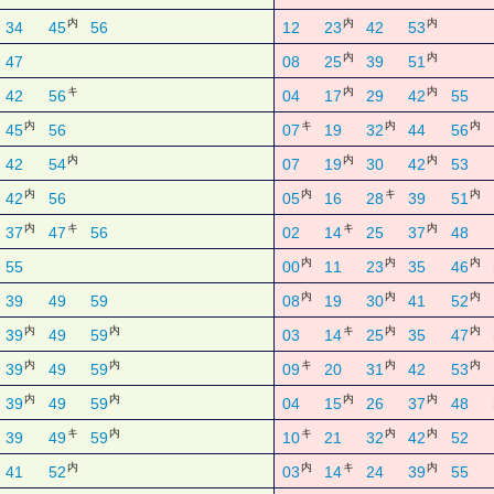
内
内
内
34
45
56
12
23
42
53
内
内
47
08
25
39
51
キ
内
内
42
56
04
17
29
42
55
内
キ
内
内
45
56
07
19
32
44
56
内
内
内
42
54
07
19
30
42
53
内
内
キ
内
42
56
05
16
28
39
51
内
キ
キ
内
37
47
56
02
14
25
37
48
内
内
内
55
00
11
23
35
46
内
内
内
39
49
59
08
19
30
41
52
内
内
キ
内
内
39
49
59
03
14
25
35
47
内
内
キ
内
内
39
49
59
09
20
31
42
53
内
内
内
内
39
49
59
04
15
26
37
48
キ
内
キ
内
内
39
49
59
10
21
32
42
52
内
内
キ
内
41
52
03
14
24
39
55