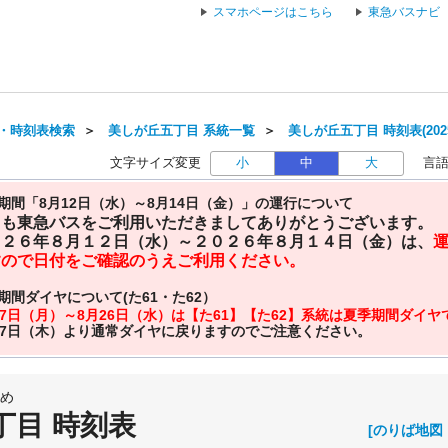
スマホページはこちら
東急バスナビ
・時刻表検索
＞
美しが丘五丁目 系統一覧
＞
美しが丘五丁目 時刻表(202
文字サイズ変更
小
中
大
言
期間「8月12日（水）～8月14日（金）」の運行について
日も東急バスをご利用いただきましてありがとうございます。
０２６年８月１２日（水）～２０２６年８月１４日（金）は、
すので日付をご確認のうえご利用ください。
期間ダイヤについて(た61・た62）
27日（月）～8月26日（水）は【た61】【た62】系統は夏季期間ダイ
27日（木）より通常ダイヤに戻りますのでご注意ください。
め
丁目 時刻表
[のりば地図