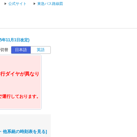
公式サイト
東急バス路線図
5年11月1日改定)
語切替
日本語
英語
運行ダイヤが異なり
ヤで運行しております。
・他系統の時刻表を見る]