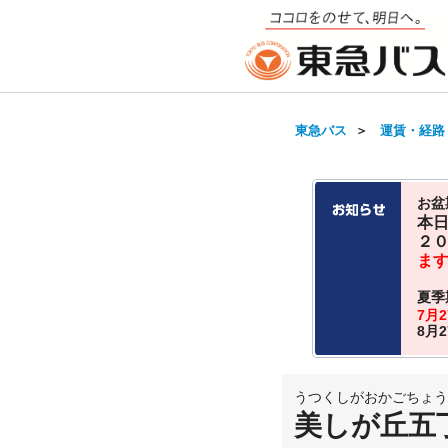
東急バス
＞
運賃・経路
お盆
本
２
ま
夏季
7月
8月
うつくしがおかごちょう
美しが丘五