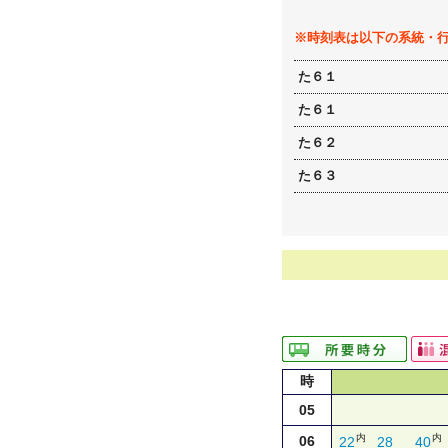
※時刻表は以下の系統・
た６１
た６１
た６２
た６３
時
05
内
内
06
22
28
40