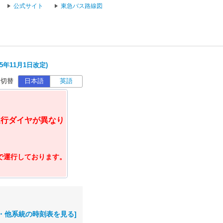
公式サイト
東急バス路線図
5年11月1日改定)
語切替
日本語
英語
運行ダイヤが異なり
ヤで運行しております。
・他系統の時刻表を見る]