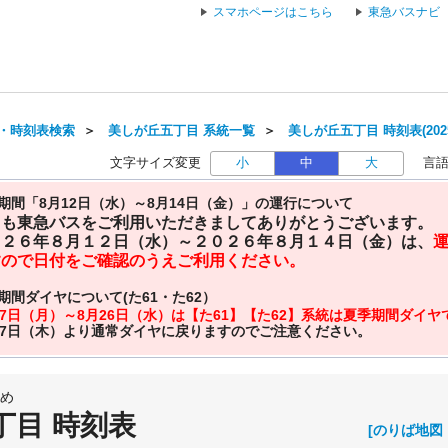
スマホページはこちら
東急バスナビ
・時刻表検索
＞
美しが丘五丁目 系統一覧
＞
美しが丘五丁目 時刻表(202
文字サイズ変更
小
中
大
言
期間「8月12日（水）～8月14日（金）」の運行について
日も東急バスをご利用いただきましてありがとうございます。
０２６年８月１２日（水）～２０２６年８月１４日（金）は、
すので日付をご確認のうえご利用ください。
期間ダイヤについて(た61・た62）
27日（月）～8月26日（水）は【た61】【た62】系統は夏季期間ダイ
27日（木）より通常ダイヤに戻りますのでご注意ください。
め
丁目 時刻表
[のりば地図