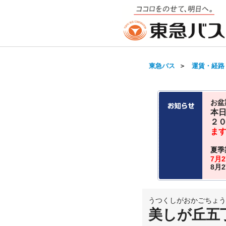
東急バス
＞
運賃・経路
お盆
本
２
ま
夏季
7月
8月
うつくしがおかごちょう
美しが丘五