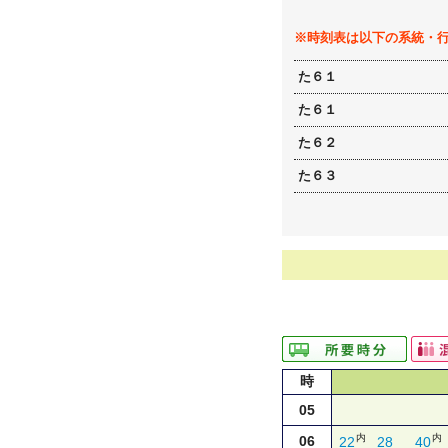
※時刻表は以下の系統・
た６１
た６１
た６２
た６３
時
05
内
内
06
22
28
40