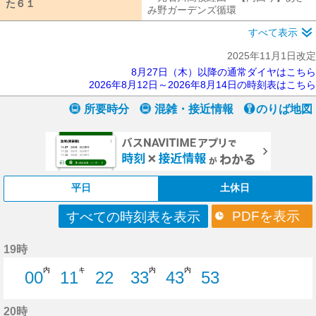
た６１
た６１
み野ガーデンズ循環
元石川高校経由【
すべて表示
2025年11月1日改定
8月27日（木）以降の通常ダイヤはこちら
2026年8月12日～2026年8月14日の時刻表はこちら
所要時分
混雑・接近情報
のりば地図
平日
土休日
PDFを表示
すべての時刻表を表示
19時
内
キ
内
内
00
11
22
33
43
53
0分はつ
11分はつ
22分はつ
33分はつ
43分はつ
53分はつ
20時