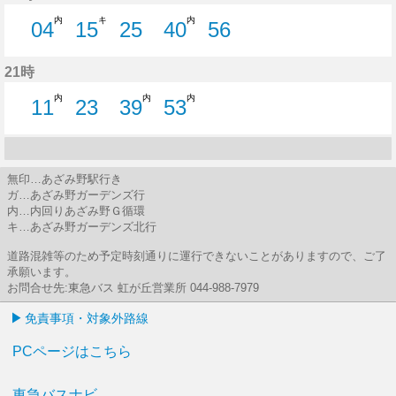
内
キ
内
04
15
25
40
56
4分はつ
15分はつ
25分はつ
40分はつ
56分はつ
21時
内
内
内
11
23
39
53
11分はつ
23分はつ
39分はつ
53分はつ
無印…あざみ野駅行き
ガ…あざみ野ガーデンズ行
内…内回りあざみ野Ｇ循環
キ…あざみ野ガーデンズ北行
道路混雑等のため予定時刻通りに運行できないことがありますので、ご了
承願います。
お問合せ先:東急バス 虹が丘営業所 044-988-7979
免責事項・対象外路線
PCページはこちら
東急バスナビ