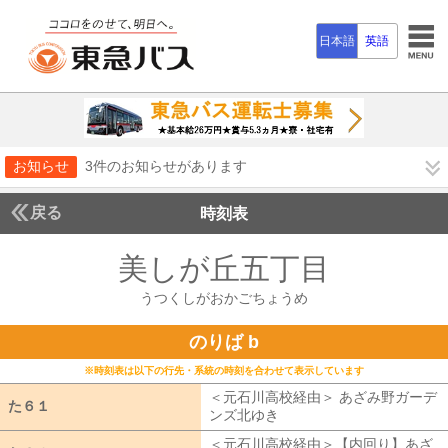
日本語
英語
お知らせ
3件のお知らせがあります
戻る
時刻表
美しが丘五丁目
うつく
うつくしがおかごちょうめ
のりば b
※時刻表は以下の行先・系統の時刻を合わせて表示しています
＜元石川高校経由＞ あざみ野ガーデ
た６１
た６１
ンズ北ゆき
元石川高校経由 あざみ野
＜元石川高校経由＞【内回り】あざ