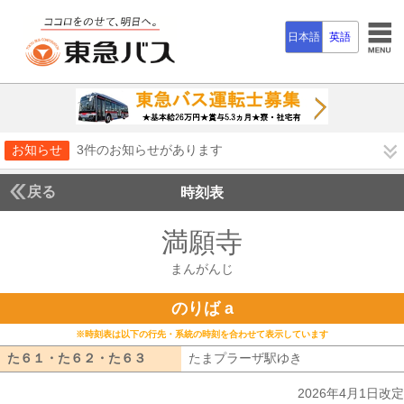
日本語
英語
お知らせ
3件のお知らせがあります
戻る
時刻表
満願寺
まんがんじ
まんがんじ
のりば a
※時刻表は以下の行先・系統の時刻を合わせて表示しています
た６１・た６２・た６３
た６１・た６２・た６３
たまプラーザ駅ゆき
たまプラーザ駅ゆ
2026年4月1日改定