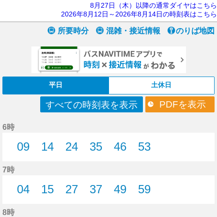
8月27日（木）以降の通常ダイヤはこちら
2026年8月12日～2026年8月14日の時刻表はこちら
所要時分
混雑・接近情報
のりば地図
平日
土休日
PDFを表示
すべての時刻表を表示
6時
09
14
24
35
46
53
9分はつ
14分はつ
24分はつ
35分はつ
46分はつ
53分はつ
7時
04
15
27
37
49
59
4分はつ
15分はつ
27分はつ
37分はつ
49分はつ
59分はつ
8時