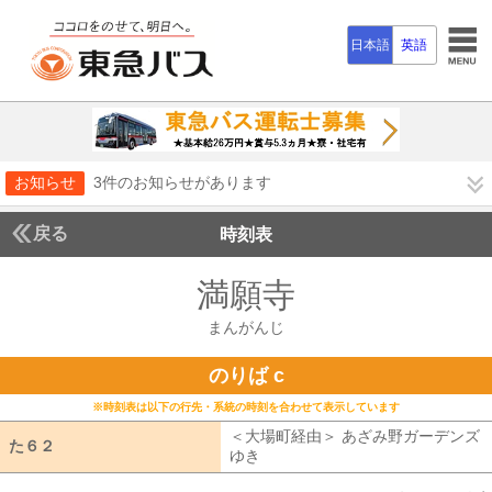
日本語
英語
お知らせ
3件のお知らせがあります
戻る
時刻表
満願寺
まんがんじ
まんがんじ
のりば c
※時刻表は以下の行先・系統の時刻を合わせて表示しています
＜大場町経由＞ あざみ野ガーデンズ
た６２
た６２
ゆき
大場町経由 あざみ野ガーデンズ