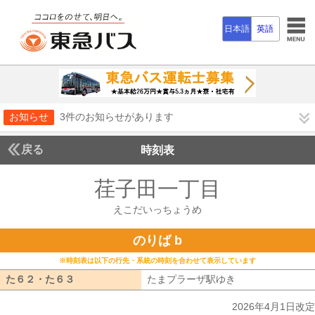
日本語
英語
お知らせ
3件のお知らせがあります
戻る
時刻表
荏子田一丁目
えこだい
えこだいっちょうめ
のりば b
※時刻表は以下の行先・系統の時刻を合わせて表示しています
た６２・た６３
た６２・た６３
たまプラーザ駅ゆき
たまプラーザ駅ゆ
2026年4月1日改定