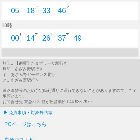
ア
ア
05
18
33
46
5分はつ
18分はつ
33分はつ
46分はつ
10時
キ
ア
キ
ア
00
14
26
37
49
0分はつ
14分はつ
26分はつ
37分はつ
49分はつ
無印…【循環】たまプラーザ駅行き
無印…あざみ野駅行き
キ…あざみ野ガーデンズ北行
ア…あざみ野駅行き
道路混雑等のため予定時刻通りに運行できないことがありますので、ご了
承願います。
お問合せ先:東急バス 虹が丘営業所 044-988-7979
免責事項・対象外路線
PCページはこちら
東急バスナビ