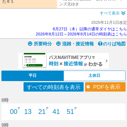
た６１
た６１
ンズ北ゆき
元石川高校経由 あざみ野
すべて表示
2025年11月1日改定
8月27日（木）以降の通常ダイヤはこちら
2026年8月12日～2026年8月14日の時刻表はこちら
所要時分
混雑・接近情報
のりば地図
平日
土休日
PDFを表示
すべての時刻表を表示
8時
ア
ア
ア
00
13
21
41
51
0分はつ
13分はつ
21分はつ
41分はつ
51分はつ
9時