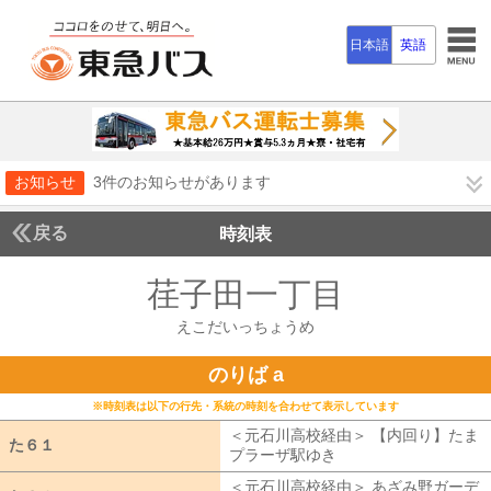
日本語
英語
お知らせ
3件のお知らせがあります
戻る
時刻表
荏子田一丁目
えこだい
えこだいっちょうめ
のりば a
※時刻表は以下の行先・系統の時刻を合わせて表示しています
＜元石川高校経由＞ 【内回り】たま
た６１
た６１
プラーザ駅ゆき
元石川高校経由 【内
＜元石川高校経由＞ あざみ野ガーデ