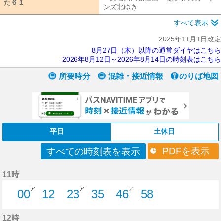
た６１
た６１
ンズ北ゆき
元石川高校経由 あざみ野
すべて表示
2025年11月1日改定
8月27日（木）以降の通常ダイヤはこちら
2026年8月12日～2026年8月14日の時刻表はこちら
所要時分
混雑・接近情報
のりば地図
平日
土休日
PDFを表示
すべての時刻表を表示
11時
ア
ア
ア
00
12
23
35
46
58
0分はつ
12分はつ
23分はつ
35分はつ
46分はつ
58分はつ
12時