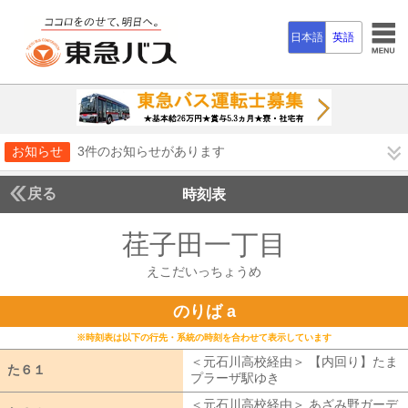
日本語
英語
お知らせ
3件のお知らせがあります
戻る
時刻表
荏子田一丁目
えこだい
えこだいっちょうめ
のりば a
※時刻表は以下の行先・系統の時刻を合わせて表示しています
＜元石川高校経由＞ 【内回り】たま
た６１
た６１
プラーザ駅ゆき
元石川高校経由 【内
＜元石川高校経由＞ あざみ野ガーデ