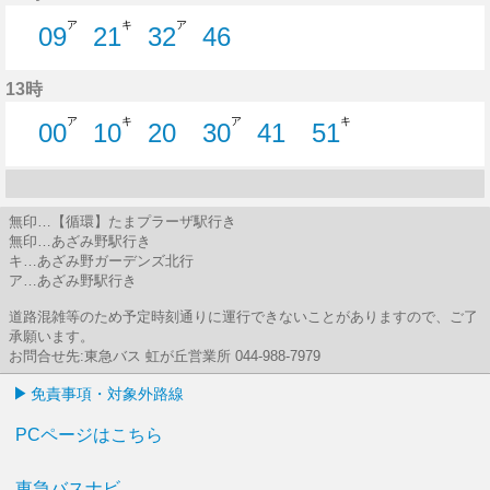
ア
キ
ア
09
21
32
46
9分はつ
21分はつ
32分はつ
46分はつ
13時
ア
キ
ア
キ
00
10
20
30
41
51
0分はつ
10分はつ
20分はつ
30分はつ
41分はつ
51分はつ
無印…【循環】たまプラーザ駅行き
無印…あざみ野駅行き
キ…あざみ野ガーデンズ北行
ア…あざみ野駅行き
道路混雑等のため予定時刻通りに運行できないことがありますので、ご了
承願います。
お問合せ先:東急バス 虹が丘営業所 044-988-7979
免責事項・対象外路線
PCページはこちら
東急バスナビ