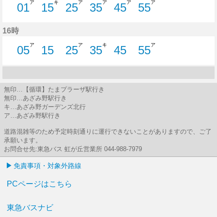
ア
キ
ア
ア
ア
ア
01
15
25
35
45
55
1分はつ
15分はつ
25分はつ
35分はつ
45分はつ
55分はつ
16時
ア
ア
キ
ア
05
15
25
35
45
55
5分はつ
15分はつ
25分はつ
35分はつ
45分はつ
55分はつ
無印…【循環】たまプラーザ駅行き
無印…あざみ野駅行き
キ…あざみ野ガーデンズ北行
ア…あざみ野駅行き
道路混雑等のため予定時刻通りに運行できないことがありますので、ご了
承願います。
お問合せ先:東急バス 虹が丘営業所 044-988-7979
免責事項・対象外路線
PCページはこちら
東急バスナビ