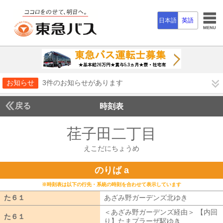
日本語
英語
お知らせ
3件のお知らせがあります
戻る
時刻表
荏子田二丁目
えこだに
えこだにちょうめ
のりば a
※時刻表は以下の行先・系統の時刻を合わせて表示しています
た６１
た６１
あざみ野ガーデンズ北ゆき
あざみ野ガ
＜あざみ野ガーデンズ経由＞ 【内回
た６１
た６１
り】たまプラーザ駅ゆき
あざみ野ガー