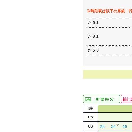
※時刻表は以下の系統・
た６１
た６１
た６３
時
05
ア
06
28
34
46