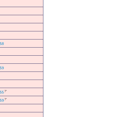
58
59
ア
55
ア
59