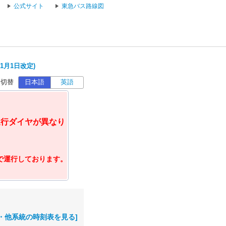
公式サイト
東急バス路線図
1月1日改定)
語切替
日本語
英語
運行ダイヤが異なり
ヤで運行しております。
・他系統の時刻表を見る]