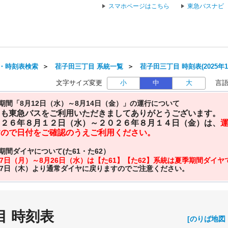
スマホページはこちら
東急バスナビ
・時刻表検索
＞
荏子田三丁目 系統一覧
＞
荏子田三丁目 時刻表(2025年1
文字サイズ変更
小
中
大
言
期間「8月12日（水）～8月14日（金）」の運行について
日も東急バスをご利用いただきましてありがとうございます。
０２６年８月１２日（水）～２０２６年８月１４日（金）は、
すので日付をご確認のうえご利用ください。
期間ダイヤについて(た61・た62）
27日（月）～8月26日（水）は【た61】【た62】系統は夏季期間ダイ
27日（木）より通常ダイヤに戻りますのでご注意ください。
目 時刻表
[のりば地図