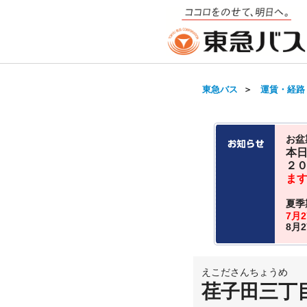
東急バス
＞
運賃・経路
お盆
本
２
ま
夏季
7月
8月
えこださんちょうめ
荏子田三丁