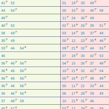
ア
ア
ア
41
52
01
19
30
49
ア
ア
ア
44
54
00
15
32
46
58
ア
ア
ア
49
11
24
36
49
ア
ア
キ
ア
ア
40
52
02
14
26
39
51
ア
ア
ア
38
49
03
14
26
37
49
ア
ア
ア
キ
ア
35
49
00
12
23
35
46
ア
キ
ア
キ
ア
ア
33
44
54
09
21
32
44
55
ア
ア
46
07
18
30
42
53
ア
ア
ア
ア
ア
ア
36
46
56
04
15
26
37
48
キ
ア
ア
キ
ア
36
46
56
10
21
32
42
54
ア
ア
ア
キ
ア
ア
36
46
56
05
16
27
38
49
ア
ア
ア
ア
36
46
56
00
11
22
33
44
ア
キ
キ
ア
36
46
56
06
17
28
39
49
ア
キ
ア
37
48
59
10
21
31
46
キ
キ
ア
ア
45
57
02
17
29
45
59