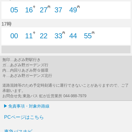
キ
内
内
05
16
27
37
49
5分はつ
16分はつ
27分はつ
37分はつ
49分はつ
17時
キ
内
内
00
11
22
33
44
55
0分はつ
11分はつ
22分はつ
33分はつ
44分はつ
55分はつ
無印…あざみ野駅行き
ガ…あざみ野ガーデンズ行
内…内回りあざみ野Ｇ循環
キ…あざみ野ガーデンズ北行
道路混雑等のため予定時刻通りに運行できないことがありますので、ご了
承願います。
お問合せ先:東急バス 虹が丘営業所 044-988-7979
免責事項・対象外路線
PCページはこちら
東急バスナビ