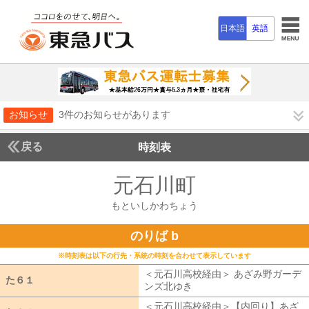
日本語
英語
お知らせ
3件のお知らせがあります
戻る
時刻表
元石川町
もといしか
もといしかわちょう
のりば b
※時刻表は以下の行先・系統の時刻を合わせて表示しています
＜元石川高校経由＞ あざみ野ガーデ
た６１
た６１
ンズ北ゆき
元石川高校経由 あざみ野
＜元石川高校経由＞【内回り】あざ