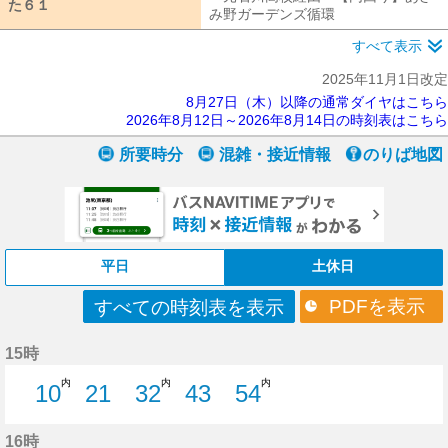
た６１
た６１
み野ガーデンズ循環
元石川高校経由【
すべて表示
2025年11月1日改定
8月27日（木）以降の通常ダイヤはこちら
2026年8月12日～2026年8月14日の時刻表はこちら
所要時分
混雑・接近情報
のりば地図
平日
土休日
PDFを表示
すべての時刻表を表示
15時
内
内
内
10
21
32
43
54
10分はつ
21分はつ
32分はつ
43分はつ
54分はつ
16時