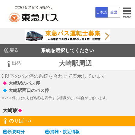
日本語
英語
戻る
系統を選択してください
大崎駅周辺
出発
※以下のバス停の系統を合わせて表示しています
大崎駅のバス停
大崎駅西口のバス停
※バス停にはのりば名称を表示する標識がない場合がございます。
大崎駅
のりば：
a
a
所要時分
混雑・接近情報