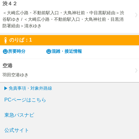
渋４２
＜大崎広小路・不動前駅入口・大鳥神社前・中目黒駅経由＞渋
谷駅ゆき / ＜大崎広小路・不動前駅入口・大鳥神社前・目黒消
防署経由＞清水ゆき
のりば：
1
1
所要時分
混雑・接近情報
空港
羽田空港ゆき
免責事項・対象外路線
PCページはこちら
東急バスナビ
公式サイト