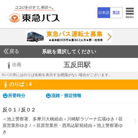
日本語
英語
戻る
系統を選択してください
五反田駅
出発
※バス停にはのりば名称を表示する標識がない場合がございます。
のりば：
4
4
所要時分
混雑・接近情報
反０１ / 反０２
＜池上警察署、多摩川大橋経由＞川崎駅ラゾーナ広場ゆき / 荏
原営業所ゆき / ＜荏原営業所・西馬込駅前経由＞池上警察署ゆ
き