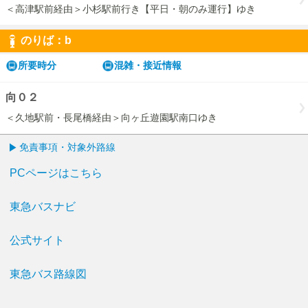
＜高津駅前経由＞小杉駅前行き【平日・朝のみ運行】ゆき
のりば：
b
b
所要時分
混雑・接近情報
向０２
＜久地駅前・長尾橋経由＞向ヶ丘遊園駅南口ゆき
免責事項・対象外路線
PCページはこちら
東急バスナビ
公式サイト
東急バス路線図