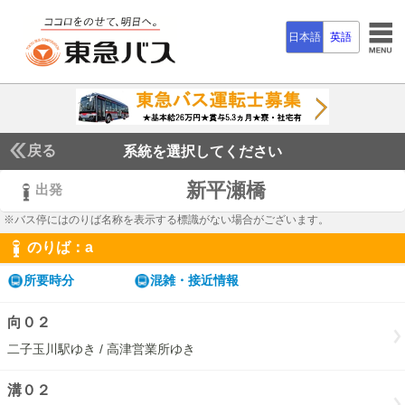
日本語
英語
戻る
系統を選択してください
新平瀬橋
出発
※バス停にはのりば名称を表示する標識がない場合がございます。
のりば：
a
a
所要時分
混雑・接近情報
向０２
二子玉川駅ゆき / 高津営業所ゆき
溝０２