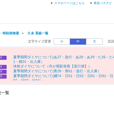
スマホページはこちら
東急バスナビ
・時刻表検索
＞
久末 系統一覧
文字サイズ変更
小
中
大
言
夏
季
期
間
ダ
イ
ヤ
に
つ
い
て
(
あ
2
7
・
急
行
・
あ
2
8
・
あ
2
9
・
た
2
6
・
た
ス
1
・
梶
0
1
・
出
入
庫
）
休
校
ダ
イ
ヤ
に
つ
い
て
（
市
が
尾
駅
発
着
【
直
行
便
】
）
ス
夏
季
期
間
ダ
イ
ヤ
に
つ
い
て
(
青
2
8
・
青
6
1
・
急
行
・
出
入
庫
）
ス
夏
季
期
間
ダ
イ
ヤ
に
つ
い
て
(
綱
7
4
・
日
5
1
・
日
5
2
・
日
8
1
・
日
9
1
・
日
ス
9
2
・
日
9
3
・
日
9
4
）
夏
季
期
間
ダ
イ
ヤ
に
つ
い
て
(
溝
2
2
）
ス
夏
季
期
間
ダ
イ
ヤ
に
つ
い
て
(
た
6
1
・
た
6
2
）
ス
統一覧
休
校
ダ
イ
ヤ
に
つ
い
て
（
市
4
4
）
ス
お
盆
期
間
「
８
月
１
５
日
（
土
）
」
の
運
行
に
つ
い
て
（
玉
０
７
、
砧
０
ス
６
）
お
盆
期
間
「
8
月
1
2
日
（
水
）
～
8
月
1
4
日
（
金
）
」
の
運
行
に
つ
い
て
ス