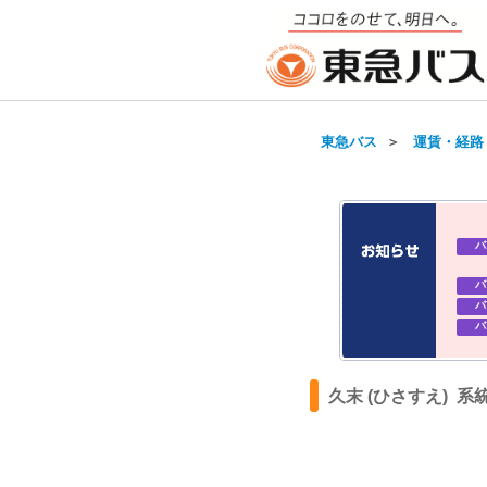
東急バス
＞
運賃・経路
バ
バ
バ
バ
バ
バ
久末 (ひさすえ) 系
バ
バ
バ