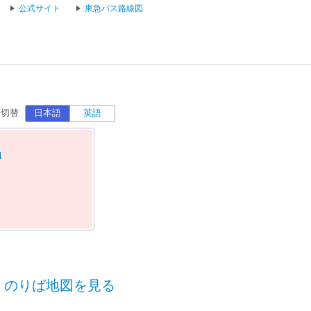
公式サイト
東急バス路線図
語切替
日本語
英語
4
のりば地図を見る