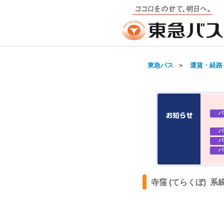
東急バス
＞
運賃・経路
バ
バ
バ
バ
バ
バ
寺窪 (てらくぼ) 系
バ
バ
バ