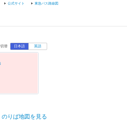
公式サイト
東急バス路線図
語切替
日本語
英語
4
のりば地図を見る