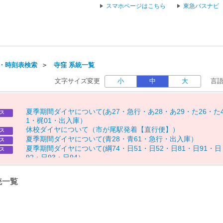
スマホページはこちら
東急バスナビ
・時刻表検索
＞
寺窪 系統一覧
文字サイズ変更
小
中
大
言
夏
季
期
間
ダ
イ
ヤ
に
つ
い
て
(
あ
2
7
・
急
行
・
あ
2
8
・
あ
2
9
・
た
2
6
・
た
ス
1
・
梶
0
1
・
出
入
庫
）
休
校
ダ
イ
ヤ
に
つ
い
て
（
市
が
尾
駅
発
着
【
直
行
便
】
）
ス
夏
季
期
間
ダ
イ
ヤ
に
つ
い
て
(
青
2
8
・
青
6
1
・
急
行
・
出
入
庫
）
ス
夏
季
期
間
ダ
イ
ヤ
に
つ
い
て
(
綱
7
4
・
日
5
1
・
日
5
2
・
日
8
1
・
日
9
1
・
日
ス
9
2
・
日
9
3
・
日
9
4
）
夏
季
期
間
ダ
イ
ヤ
に
つ
い
て
(
溝
2
2
）
ス
夏
季
期
間
ダ
イ
ヤ
に
つ
い
て
(
た
6
1
・
た
6
2
）
ス
統一覧
休
校
ダ
イ
ヤ
に
つ
い
て
（
市
4
4
）
ス
お
盆
期
間
「
８
月
１
５
日
（
土
）
」
の
運
行
に
つ
い
て
（
玉
０
７
、
砧
０
ス
６
）
お
盆
期
間
「
8
月
1
2
日
（
水
）
～
8
月
1
4
日
（
金
）
」
の
運
行
に
つ
い
て
ス