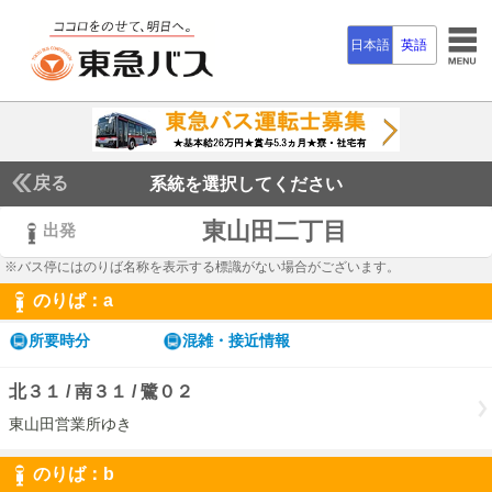
日本語
英語
戻る
系統を選択してください
東山田二丁目
出発
※バス停にはのりば名称を表示する標識がない場合がございます。
のりば：
a
a
所要時分
混雑・接近情報
北３１ / 南３１ / 鷺０２
東山田営業所ゆき
のりば：
b