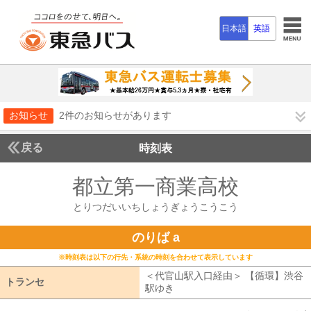
日本語
英語
お知らせ
2件のお知らせがあります
戻る
時刻表
都立第一商業高校
とりつ
とりつだいいちしょうぎょうこうこう
のりば a
※時刻表は以下の行先・系統の時刻を合わせて表示しています
＜代官山駅入口経由＞ 【循環】渋谷
トランセ
トランセ
駅ゆき
代官山駅入口経由 【循環】渋