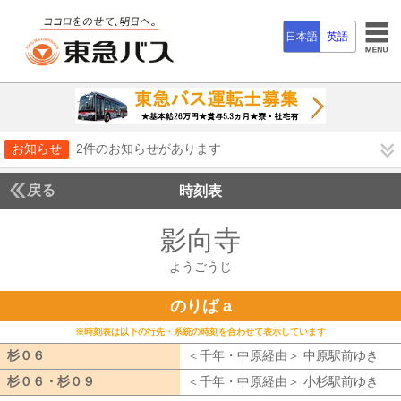
日本語
英語
お知らせ
2件のお知らせがあります
戻る
時刻表
影向寺
ようごうじ
ようごうじ
のりば a
※時刻表は以下の行先・系統の時刻を合わせて表示しています
杉０６
杉０６
＜千年・中原経由＞ 中原駅前ゆき
千
杉０６・杉０９
杉０６・杉０９
＜千年・中原経由＞ 小杉駅前ゆき
千